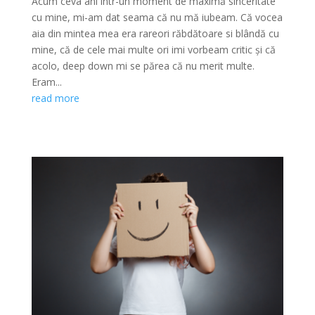
Acum ceva ani într-un moment de maximă sinceritate
cu mine, mi-am dat seama că nu mă iubeam. Că vocea
aia din mintea mea era rareori răbdătoare si blândă cu
mine, că de cele mai multe ori imi vorbeam critic și că
acolo, deep down mi se părea că nu merit multe.
Eram...
read more